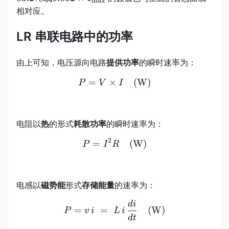
m
a
x
I_{\
相对应。
LR 串联电路中的功率
由上可知，电压源向电路
提供功率
的瞬时速率为：
=
×
P = V \times I \quad (\t
(
W
)
P
V
I
电阻以
热
的形式
耗散功率
的瞬时速率为：
2
=
P = I^{2} R \quad (\tex
(
W
)
P
I
R
电感以
磁势能
形式
存储能量
的速率为：
d
i
P = v\,i \;=\; L\,i\,\fra
=
=
(
W
)
P
v
i
L
i
d
t