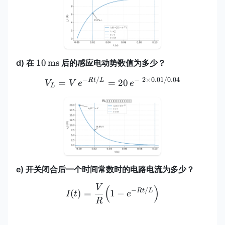
10\,\mathrm{ms}
10
ms
d) 在
后的感应电动势数值为多少？
−
/
−
2
×
0.01/0.04
V_L=V\,e^{-Rt/L}=20\,e^
Rt
L
=
=
20
V
V
e
e
L
e) 开关闭合后一个时间常数时的电路电流为多少？
V
I(t)=\frac{V}{R}\Bigl(1-
(
)
−
/
Rt
L
(
)
=
1
−
I
t
e
R