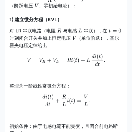
I(t)=\frac{V}
R
V
（阶跃电压
、零初始电流）：
V
{R}\!\left(1-
e^{-
1) 建立微分方程（KVL）
Rt/L}\right)
R
L
t=0
=
0
对 LR 串联电路（电阻
与电感
串联），在
R
L
t
V
时刻闭合开关并加上恒定电压
（单位阶跃），基尔
V
霍夫电压定律给出
(
)
V=V_R+V_L=Ri(t)+L\,\fr
d
i
t
=
+
=
(
)
+
.
V
V
V
R
i
t
L
R
L
d
t
整理为一阶线性常微分方程：
(
)
\frac{di(t)}{dt}+\frac{R
d
i
t
R
V
+
(
)
=
.
i
t
d
t
L
L
初始条件：由于电感电流不能突变，且闭合前电路断