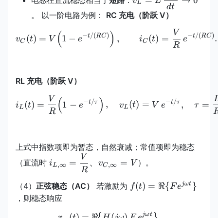
v
L
L
{dt}\to 0
d
t
。 以一阶电路为例：
RC 充电（阶跃 V）
V
v_C(t)=V\!\left(1-e^{-t/
(
)
−
/
(
)
−
/
(
)
t
RC
t
RC
(
)
=
1
−
,
(
)
=
.
v
t
V
e
i
t
e
C
C
R
RL 充电（阶跃 V）
V
i_L(t)=\frac{V}{R}\!\lef
(
)
−
/
−
/
t
τ
t
τ
(
)
=
1
−
,
(
)
=
,
=
i
t
e
v
t
V
e
τ
L
L
R
上式中指数项即为暂态，自然衰减；常值项即为稳态
V
\displaystyle
=
、
=
（直流时
）。
i
v
V
,
∞
,
∞
L
C
i_{L,\infty}=\frac{V}
R
{R}、\displaystyle
f(t)=\Re\
jω
t
(
)
=
ℜ
{
}
（4）
正弦稳态（AC）
若激励为
f
t
F
e
v_{C,\infty}=V
{F
，则稳态响应
e^{j\omega
jω
t
(
)
=
ℜ
x_{\text{ss}}(t)=\Re\!\b
(
)
,
{
}
x
t
H
jω
F
e