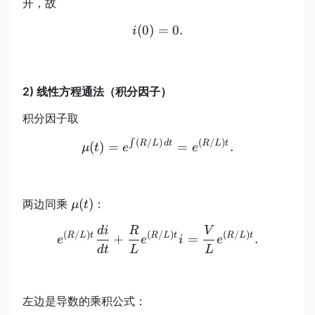
开，故
(
0
)
i(0)=0.
=
0.
i
2) 线性方程通法（积分因子）
积分因子取
∫
(
/
)
(
/
)
\mu(t)=e^{\int (R/L)\,d
R
L
d
t
R
L
t
(
)
=
=
.
μ
t
e
e
\mu(t)
(
)
两边同乘
：
μ
t
d
i
R
V
e^{(R/L)t}\frac{di}{dt}
(
/
)
(
/
)
(
/
)
R
L
t
R
L
t
R
L
t
+
=
.
e
e
i
e
d
t
L
L
左边是导数的乘积公式：