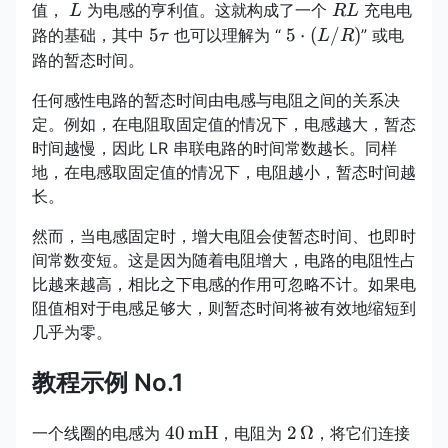
{R}
L
RL
值，
为电感的亨利值。这就构成了一个
充电电
L
R
L
5\tau
5\cdot(L/R)
5
5
⋅
(
/
)
路的基础，其中
也可以理解为 “
” 或电
τ
L
R
路的暂态时间。
任何感性电路的暂态时间由电感与电阻之间的关系决
定。例如，在电阻取固定值的情况下，电感越大，暂态
时间越慢，因此 LR 串联电路的时间常数越长。同样
地，在电感取固定值的情况下，电阻越小，暂态时间越
长。
然而，当电感固定时，增大电阻会使暂态时间、也即时
间常数变短。这是因为随着电阻增大，电路的电阻性占
比越来越高，相比之下电感的作用可忽略不计。如果电
阻值相对于电感足够大，则暂态时间将被有效地缩短到
几乎为零。
教程示例 No.1
40\,\mathrm{mH}
2\,\Omega
40
mH
2
Ω
一个线圈的电感为
，电阻为
，将它们连接