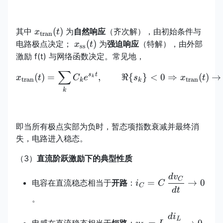
x_{\text{tran}}
(
)
其中
为
自然响应
（齐次解），由初始条件与
x
t
tran
(t)
x_{\text{ss}}
(
)
电路极点决定；
为
强迫响应
（特解），由外部
x
t
ss
(t)
激励 f(t) 与网络函数决定。常见地，
∑
x_{\text{tran}}(t)=\sum_
s
t
(
)
=
,
ℜ
{
}
<
0
⇒
(
)
→
x
t
C
e
s
x
t
k
tran
tran
k
k
k
即当所有极点实部为负时，暂态项指数衰减并最终消
失，电路进入稳态。
（3）
直流阶跃激励下的典型性质
d
v
i_C=C\,\dfrac{dv_
C
=
→
0
电容在直流稳态相当于
开路
：
i
C
C
{dt}\to 0
d
t
。
d
i
v_L=L\,\dfrac{di_L
L
=
→
0
电感在直流稳态相当于
短路
：