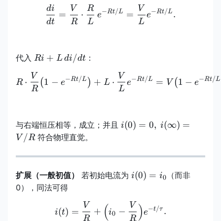
d
i
V
R
V
\frac{di}{dt}=\frac{V}{
−
/
−
/
Rt
L
Rt
L
=
⋅
=
.
e
e
d
t
R
L
L
Ri+L\,di/dt
+
/
代入
：
R
i
L
d
i
d
t
V
V
R\cdot\frac{V}{R}\bigl(
−
/
−
/
−
/
Rt
L
Rt
L
Rt
L
⋅
1
−
+
⋅
=
1
−
(
)
(
R
e
L
e
V
e
R
L
i(0)=0,\
(
0
)
=
0
,
(
∞
)
=
与右端恒压相等，成立；并且
i
i
i(\infty)=V/R
/
符合物理直觉。
V
R
i(0)=i_0
(
0
)
=
扩展（一般初值）
若初始电流为
（而非
i
i
0
0），同法可得
V
V
i(t)=\frac{V}{R}+\Bigl(i
(
)
−
/
t
τ
(
)
=
+
−
.
i
t
i
e
0
R
R