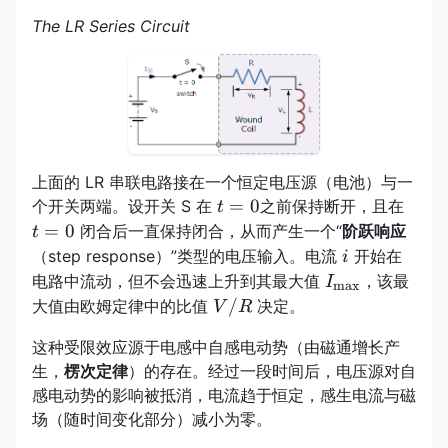
The LR Series Circuit
上面的 LR 串联电路接在一个恒定电压源（电池）与一
t=0
t=0
=
0
个开关两端。设开关 S 在
之前保持断开，且在
t
=
0
闭合后一直保持闭合，从而产生一个“
阶跃响应
t
i
（step response）”类型的电压输入。电流
开始在
i
I_{\max}
电路中流动，但不会迅速上升到其最大值
，该最
I
m
a
x
V/R
/
大值由欧姆定律中的比值
决定。
V
R
这种受限效应源于电感中自感电动势（由磁通增长产
生，
楞次定律
）的存在。经过一段时间后，电压源对自
感电动势的影响被抵消，电流趋于恒定，感生电流与磁
场（随时间变化部分）减小为零。