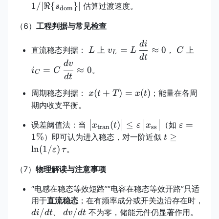
{s_{\text{
1/∣ℜ
{
}
∣
估算过渡速度。
s
dom
（6）
工程判据与常见检查
d
i
L
v_L=L\,\dfrac{di}
C
i_C=C
=
≈
0
直流稳态判据：
上
，
上
L
v
L
C
L
{dt}\approx 0
{dt}\
d
t
d
v
=
≈
0
。
i
C
C
d
t
x(t+T)=x(t)
(
+
)
=
(
)
周期稳态判据：
；能量在各周
x
t
T
x
t
期内收支平衡。
\big|x_{\text{tran}}(t)\big|\le
\varepsi
(
)
≤
=
误差阈值法：当
（如
x
t
ε
x
ε
tran
ss
\varepsilon\,\big|x_{\text{ss}}
t\ge
1%
≥
）即可认为进入稳态，对一阶近似
t
\ln(1/\vareps
l
n
(
1/
)
。
ε
τ
（7）
物理解读与注意事项
“电感在稳态等效短路”“电容在稳态等效开路”只适
用于
直流稳态
；在有频率成分或开关边沿存在时，
di/dt
dv/dt
/
/
、
不为零，储能元件仍显著作用。
d
i
d
t
d
v
d
t