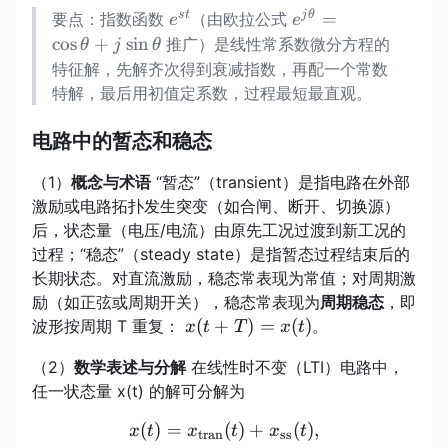
e^{st}
e^{j\theta}=\cos\
s
t
j
θ
=
要点：指数函数
（由欧拉公式
e
e
c
o
s
+
s
i
n
推广）是线性常系数微分方程的
θ
j
θ
特征解，先解齐次得到衰减指数，再配一个常数
特解，最后用初值定系数，过程最短最直观。
电路中的暂态和稳态
（1）
概念与术语
“暂态”（transient）是指电路在外部
激励或电路拓扑发生突变（如合闸、断开、切换源）
后，状态量（电压/电流）由原先工况过渡到新工况的
过程；“稳态”（steady state）是指暂态过程结束后的
长期状态。对直流激励，稳态常表现为常值；对周期激
励（如正弦或周期开关），稳态常表现为
周期稳态
，即
x(t+T)=x(t)
(
+
)
=
(
)
波形按周期 T 重复：
。
x
t
T
x
t
（2）
数学表述与分解
在线性时不变（LTI）电路中，
任一状态量 x(t) 的解可分解为
(
)
=
x(t)=x_{\text{tran}}(t)+x
(
)
+
(
)
,
x
t
x
t
x
t
tran
ss