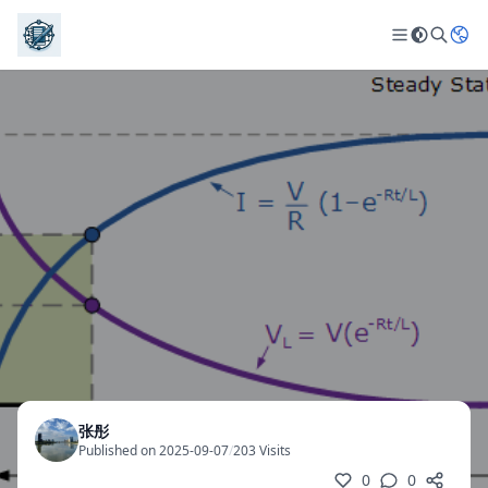
张彤
Published on 2025-09-07
/
203 Visits
0
0