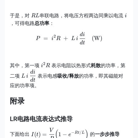
RL
i
于是，对
串联电路，将电压方程两边同乘以电流
R
L
i
，可得电路
总功率
：
d
i
P \;=\; i^{2}R \;+\; L\,i
2
=
+
(
W
)
P
i
R
L
i
d
t
2
i^{2}R
其中，第一项
表示电阻以热形式
耗散
的功率，第
i
R
d
i
L\,i\,\dfrac{di}
二项
表示电感
吸收/释放
的功率，即其磁能对
L
i
{dt}
d
t
应的功率项。
附录
LR电路电流表达式推导
V
\displaystyle
(
)
−
/
Rt
L
(
)
=
1
−
下面给出
的
一步步推导
I
t
e