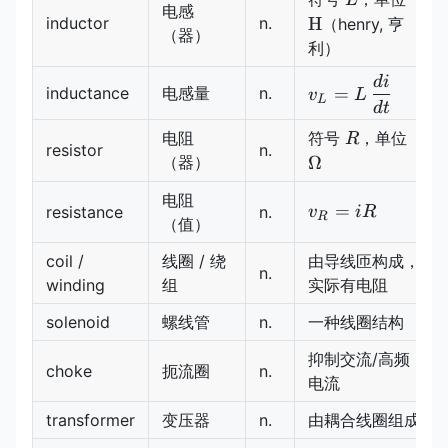
电感
inductor
n.
H
（henry, 亨
（器）
利）
d
i
v_L=L\,\dfrac{
inductance
电感量
n.
=
v
L
L
{dt}
d
t
R
\Om
电阻
符号
，单位
R
resistor
n.
（器）
Ω
电阻
v_R=iR
=
resistance
n.
v
i
R
R
（值）
coil /
线圈 / 绕
由导线匝构成，
n.
winding
组
实际有电阻
solenoid
螺线管
n.
一种线圈结构
抑制交流/高频
choke
扼流圈
n.
电流
transformer
变压器
n.
由耦合线圈组成