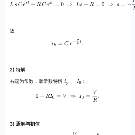
L\,s\,C e^{st}+R\,C e^{
s
t
s
t
+
=
0
⇒
+
=
0
⇒
=
−
L
s
C
e
R
C
e
L
s
R
s
故
R
i_h=C\,e^{-\frac{R}{L}t}
−
t
=
.
i
C
e
L
h
2) 特解
i_p=I_0
=
右端为常数，取常数特解
：
i
I
0
p
V
0+R I_0=V\ \Rightarrow
0
+
=
⇒
=
.
R
I
V
I
0
0
R
3) 通解与初值
V
R