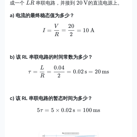
LR
20\,\mathrm{V}
20
V
成一个
串联电路，并接到
的直流电源上。
L
R
a) 电流的最终稳态值为多少？
20
V
I=\frac{V}{R}=\frac{2
=
=
=
10
A
I
2
R
b) 该 RL 串联电路的时间常数为多少？
0.04
L
\tau=\frac{L}{R}=\frac
=
=
=
0.02
s
=
20
ms
τ
2
R
c) 该 RL 串联电路的暂态时间为多少？
5
=
5
×
0.02
5\tau=5\times 0.02\,\m
s
=
100
ms
τ