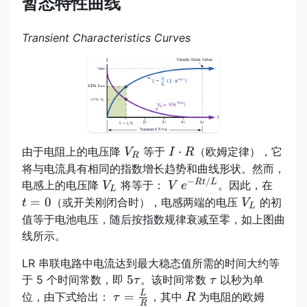
暂态特性曲线
Transient Characteristics Curves
V_R
I\cdot
⋅
由于电阻上的电压降
等于
（欧姆定律），它
V
I
R
R
R
将与电流具有相同的指数增长趋势和曲线形状。然而，
−
/
V_L
V\,e^{-
t=0
Rt
L
电感上的电压降
将等于：
。因此，在
V
V
e
L
Rt/L}
V_L
=
0
（或开关刚闭合时），电感两端的电压
的初
t
V
L
值等于电池电压，随后按指数规律衰减至零，如上图曲
线所示。
LR 串联电路中电流达到最大稳态值所需的时间大约等
5\tau
\tau
5
于 5 个时间常数，即
。该时间常数
以秒为单
τ
τ
\tau=\frac{L}
R
L
=
位，由下式给出：
，其中
为电阻的欧姆
τ
R
R