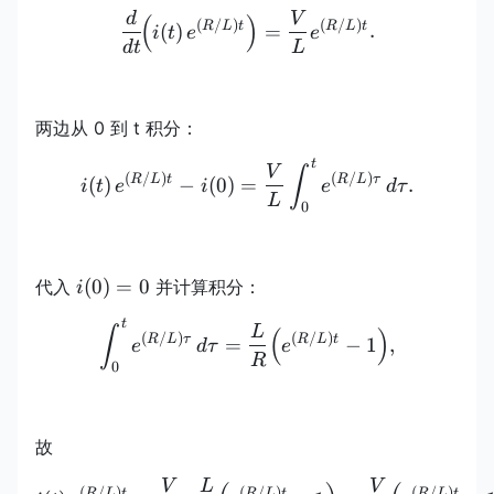
d
V
\frac{d}{dt}\!\Bigl(i(t)
(
)
(
/
)
(
/
)
R
L
t
R
L
t
(
)
=
.
i
t
e
e
d
t
L
两边从 0 到 t 积分：
t
i(t)\,e^{(R/L)t}-i(0) =\f
V
∫
(
/
)
(
/
)
R
L
t
R
L
τ
(
)
−
(
0
)
=
.
i
t
e
i
e
d
τ
L
0
i(0)=0
(
0
)
=
0
代入
并计算积分：
i
t
\int_{0}^{t} e^{(R/L)\ta
L
∫
(
)
(
/
)
(
/
)
R
L
τ
R
L
t
=
−
1
,
e
d
τ
e
R
0
故
V
L
V
i(t)\,e^{(R/L)t}=\frac{V
(
/
)
(
/
)
(
/
)
R
L
t
R
L
t
R
L
t