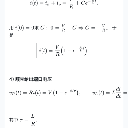
i(t)=i_h+i_p=\frac{V}{R
−
t
(
)
=
+
=
+
.
i
t
i
i
C
e
L
h
p
R
i(0)=0
C
0=\frac{V}
V
V
(
0
)
=
0
0
=
+
⇒
=
−
用
求
：
。 于
i
C
C
C
R
R
{R}+C\Rightarrow
是
C=-\frac{V}{R}
\boxed{\,i(t)=\frac{V}{R
V
(
)
R
−
t
(
)
=
1
−
.
i
t
e
L
R
4) 顺带给出端口电压
d
i
v_R(t)=Ri(t)=V\bigl(1-e^
−
/
t
τ
(
)
=
(
)
=
1
−
,
(
)
=
=
(
)
v
t
R
i
t
V
e
v
t
L
R
L
d
t
L
\tau=\dfrac{L}
=
其中
。
τ
{R}
R