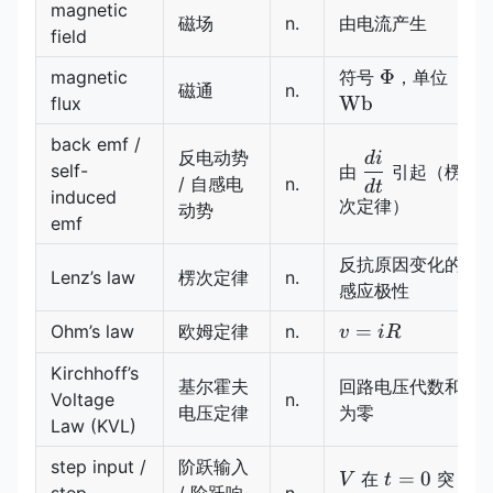
magnetic
磁场
n.
由电流产生
field
\Phi
\ma
Φ
magnetic
符号
，单位
磁通
n.
Wb
flux
back emf /
反电动势
d
i
\dfrac{di}
self-
由
引起（楞
/ 自感电
n.
{dt}
d
t
induced
次定律）
动势
emf
反抗原因变化的
Lenz’s law
楞次定律
n.
感应极性
v=iR
=
Ohm’s law
欧姆定律
n.
v
i
R
Kirchhoff’s
基尔霍夫
回路电压代数和
Voltage
n.
电压定律
为零
Law (KVL)
step input /
阶跃输入
V
t=0
=
0
在
突
V
t
step
/ 阶跃响
n.