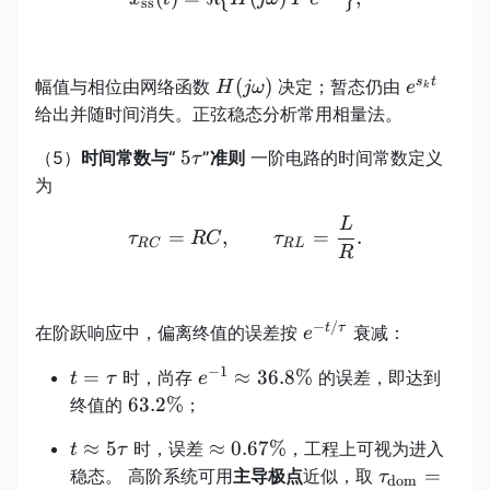
t}\}
ss
H(j\omega)
e^{s_k
s
t
(
)
幅值与相位由网络函数
决定；暂态仍由
H
jω
e
k
t}
给出并随时间消失。正弦稳态分析常用相量法。
5\tau
5
（5）
时间常数与“
”准则
一阶电路的时间常数定义
τ
为
L
\tau_{RC}=RC,\qquad \
=
,
=
.
τ
RC
τ
RC
R
L
R
−
/
e^{-
t
τ
在阶跃响应中，偏离终值的误差按
衰减：
e
t/\tau}
−
1
t=\tau
e^{-1}\approx
=
≈
36.8%
时，尚存
的误差，即达到
t
τ
e
36.8\%
63.2\%
63.2%
终值的
；
t\approx
\approx
≈
5
≈
0.67%
时，误差
，工程上可视为进入
t
τ
5\tau
0.67\%
\tau_{\tex
=
稳态。 高阶系统可用
主导极点
近似，取
τ
dom