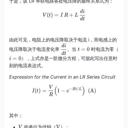
于是，该 LR 串联电路各处电压降的最终关系式为：
d
i
V(t)=I\,R+L\,\frac{di}{
(
)
=
+
V
t
I
R
L
d
t
由此可见，电阻上的电压降取决于电流 i，而电感上的
d
i
\dfrac{di}
t=0
i=0
=
0
电压降取决于电流变化率
。当
时电流为零（
t
{dt}
d
t
=
0
），上式亦是一阶微分方程，可据此写出任意时
i
刻的电流表达式。
Expression for the Current in an LR Series Circuit
V
I(t)=\frac{V}{R}\Bigl(1-
(
)
−
/
Rt
L
(
)
=
1
−
(
A
)
I
t
e
R
其中：
V
\mathrm{V}
V
的单位为伏特（
）；
V