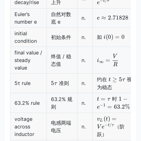
t/\tau}；
−
/
t
τ
decay/rise
上升
e
1-e^{-
Euler’s
自然对数
t/\tau}
e\approx
≈
2.71828
n.
e
number e
底 e
2.71828
initial
i(0)=0
(
0
)
=
0
如
初始条件
n.
i
condition
final value /
终值 / 稳
V
i_\infty=\dfrac
=
steady
n.
i
∞
态值
{R}
R
value
t\ge
≥
5
约在
视
t
τ
5\tau
5
5τ rule
准则
n.
τ
5\tau
为稳态
t=\tau
1-
=
1
−
时
63.2% 规
t
τ
63.2% rule
n.
e^{-1}=
−
1
=
63.2%
则
e
v_L(t)=V
(
)
=
voltage
v
t
L
电感两端
e^{-
−
/
t
τ
across
n.
（阶
V
e
电压
t/\tau}
inductor
跃）