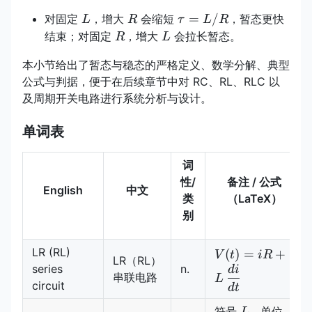
L
R
\tau=L/R
=
/
对固定
，增大
会缩短
，暂态更快
L
R
τ
L
R
R
L
结束；对固定
，增大
会拉长暂态。
R
L
本小节给出了暂态与稳态的严格定义、数学分解、典型
公式与判据，便于在后续章节中对 RC、RL、RLC 以
及周期开关电路进行系统分析与设计。
单词表
词
性/
备注 / 公式
English
中文
类
（LaTeX）
别
LR (RL)
V(t)=iR+L\,\df
(
)
=
+
V
t
i
R
LR（RL）
series
n.
{dt}
d
i
串联电路
L
circuit
d
t
L
\ma
符号
，单位
L