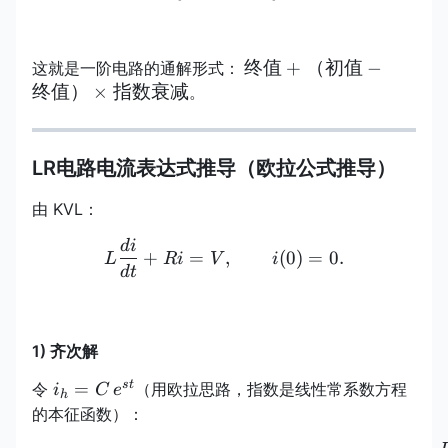
终值
终值
+
（初值
−
这就是一阶电路的通解形式：
+（初
终值）
×
指数衰减
。
值−终
值）
\times
LR电路电流表达式推导（欧拉公式推导）
指数
衰减
由 KVL：
d
i
L\frac{di}{dt}+Ri=V,\qq
+
=
,
(
0
)
=
0.
L
R
i
V
i
d
t
1) 齐次解
i_h=C\,e^{st}
s
t
=
令
（用欧拉思路，指数是线性常系数方程
i
C
e
h
的本征函数）：