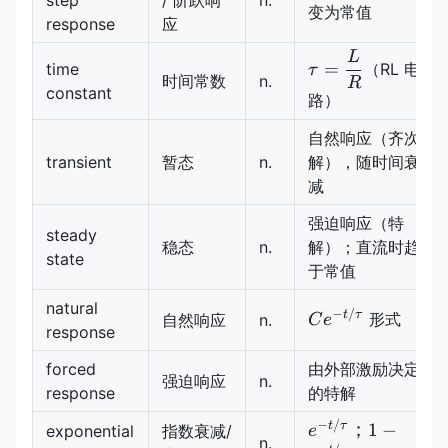
变为常值
response
应
L
\tau=\dfrac{L}
=
time
（RL 电
τ
时间常数
n.
{R}
R
constant
路）
自然响应（齐次
transient
暂态
n.
解），随时间衰
减
强迫响应（特
steady
稳态
n.
解）；直流时趋
state
于常值
natural
−
/
C e^{-
t
τ
形式
自然响应
n.
C
e
response
t/\tau}
forced
由外部激励决定
强迫响应
n.
response
的特解
−
/
e^{-
t
τ
；
1
−
exponential
指数衰减/
e
n.