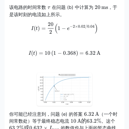
\tau
20\,\mathrm
20
ms
该电路的时间常数
在问题 (b) 中计算为
，于
τ
是该时刻的电流如上所示。
20
(
I(t)=\frac{20}{2}\Bigl(1-
)
−
2
×
0.02/0.04
(
)
=
1
−
I
t
e
2
(
)
=
10
(
1
−
0.368
I(t)=10\,(1-0.368)=6.32
)
=
6.32
A
I
t
6.32\,\mathrm{A
6.32
A
你可能已经注意到，问题 (e) 的答案
（一个时
10\,\mathrm{A}
63.2
10
A
的
63.2%
间常数处）等于最终稳态电流
。这个
的 63.2\%
0.632
63.2%
或
0.632
×
的数值也与上面的暂态曲线
I