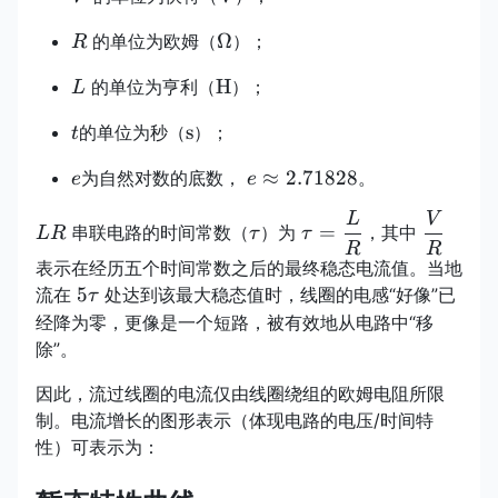
R
\Omega
Ω
的单位为欧姆（
）；
R
L
\mathrm{H}
H
的单位为亨利（
）；
L
t
\mathrm{s}
s
的单位为秒（
）；
t
e
e
≈
2.71828
为自然对数的底数，
。
e
e
\approx
L
V
LR
\tau
\displaystyle
\display
2.71828
=
串联电路的时间常数（
）为
，其中
L
R
τ
τ
\tau=\frac{L}
\frac{V
R
R
表示在经历五个时间常数之后的最终稳态电流值。当地
{R}
{R}
5\tau
5
流在
处达到该最大稳态值时，线圈的电感“好像”已
τ
经降为零，更像是一个短路，被有效地从电路中“移
除”。
因此，流过线圈的电流仅由线圈绕组的欧姆电阻所限
制。电流增长的图形表示（体现电路的电压/时间特
性）可表示为：