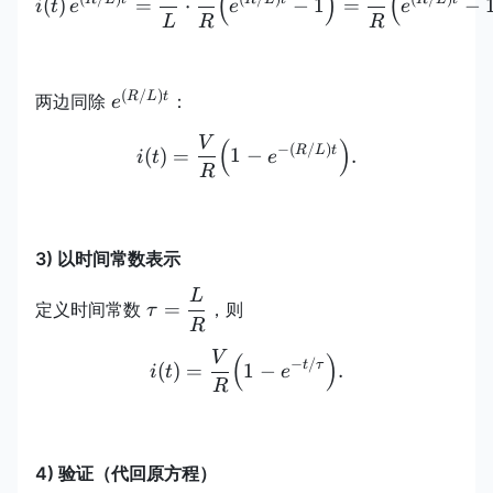
(
)
(
(
)
=
⋅
−
1
=
−
i
t
e
e
e
L
R
R
(
/
)
e^{(R/L)t}
R
L
t
两边同除
：
e
V
i(t)=\frac{V}{R}\Bigl(1-e
(
)
−
(
/
)
R
L
t
(
)
=
1
−
.
i
t
e
R
3) 以时间常数表示
L
\displaystyle
=
定义时间常数
，则
τ
\tau=\frac{L}
R
{R}
V
i(t)=\frac{V}{R}\Bigl(1-e
(
)
−
/
t
τ
(
)
=
1
−
.
i
t
e
R
4) 验证（代回原方程）