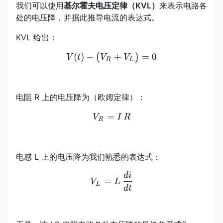
我们可以使用
基尔霍夫电压定律（KVL）
来表示电路各
处的电压降，并据此推导电流的表达式。
KVL 给出：
(
)
−
V(t)-\bigl(V_R+V_L\bigr
+
=
0
(
)
V
t
V
V
R
L
电阻 R 上的电压降为（欧姆定律）：
=
V_R=I\,R
V
I
R
R
电感 L 上的电压降为我们熟悉的表达式：
d
i
V_L=L\,\frac{di}{dt}
=
V
L
L
d
t