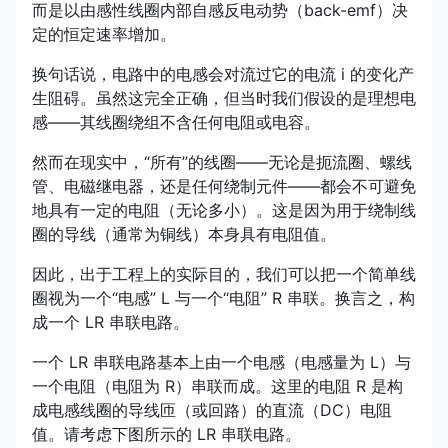
而是以由感性线圈内部自感反电动势（back-emf）决
定的恒定速率增加。
换句话说，电路中的电感会对流过它的电流 i 的变化产
生阻碍。虽然这完全正确，但当时我们假设的是理想电
感——其线圈绕组不含任何电阻或电容。
然而在现实中，“所有”的线圈——无论是扼流圈、螺线
管、电磁继电器，还是任何绕制元件——都会不可避免
地具有一定的电阻（无论多小）。这是因为用于绕制线
圈的导线（通常为铜线）本身具有电阻值。
因此，出于工程上的实际目的，我们可以把一个简单线
圈视为一个“电感” L 与一个“电阻” R 串联。换言之，构
成一个 LR 串联电路。
一个 LR 串联电路基本上由一个电感（电感量为 L）与
一个电阻（电阻为 R）串联而成。这里的电阻 R 是构
成电感线圈的导线匝（或回路）的直流（DC）电阻
值。请考虑下图所示的 LR 串联电路。