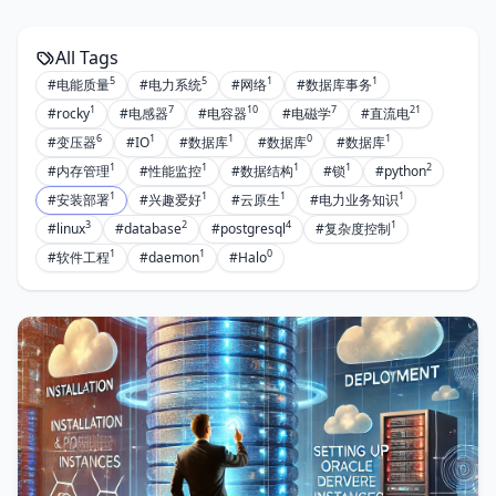
All Tags
5
5
1
1
#电能质量
#电力系统
#网络
#数据库事务
1
7
10
7
21
#rocky
#电感器
#电容器
#电磁学
#直流电
6
1
1
0
1
#变压器
#IO
#数据库
#数据库
#数据库
1
1
1
1
2
#内存管理
#性能监控
#数据结构
#锁
#python
1
1
1
1
#安装部署
#兴趣爱好
#云原生
#电力业务知识
3
2
4
1
#linux
#database
#postgresql
#复杂度控制
1
1
0
#软件工程
#daemon
#Halo