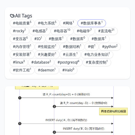
All Tags
5
5
1
1
#电能质量
#电力系统
#网络
#数据库事务
1
7
10
7
21
#rocky
#电感器
#电容器
#电磁学
#直流电
6
1
1
0
1
#变压器
#IO
#数据库
#数据库
#数据库
1
1
1
1
2
#内存管理
#性能监控
#数据结构
#锁
#python
1
1
1
1
#安装部署
#兴趣爱好
#云原生
#电力业务知识
3
2
4
1
#linux
#database
#postgresql
#复杂度控制
1
1
0
#软件工程
#daemon
#Halo