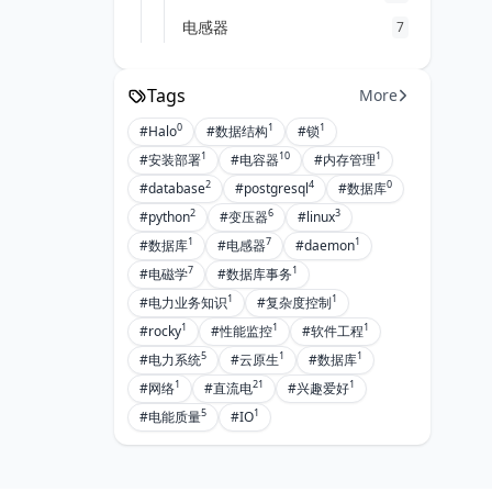
电感器
7
Tags
More
0
1
1
#Halo
#数据结构
#锁
1
10
1
#安装部署
#电容器
#内存管理
2
4
0
#database
#postgresql
#数据库
2
6
3
#python
#变压器
#linux
1
7
1
#数据库
#电感器
#daemon
7
1
#电磁学
#数据库事务
1
1
#电力业务知识
#复杂度控制
1
1
1
#rocky
#性能监控
#软件工程
5
1
1
#电力系统
#云原生
#数据库
1
21
1
#网络
#直流电
#兴趣爱好
5
1
#电能质量
#IO