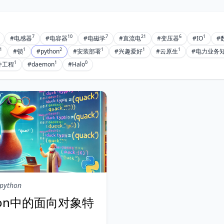
7
10
7
21
6
1
#电感器
#电容器
#电磁学
#直流电
#变压器
#IO
#
1
1
2
1
1
1
#锁
#python
#安装部署
#兴趣爱好
#云原生
#电力业务
1
1
0
件工程
#daemon
#Halo
python
hon中的面向对象特