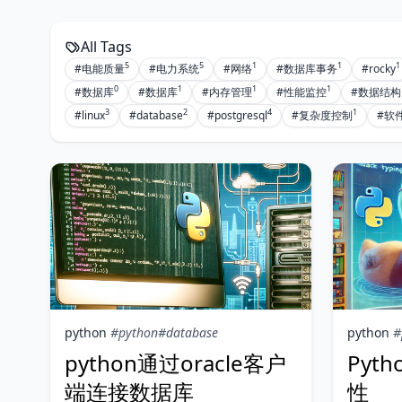
All Tags
5
5
1
1
1
#电能质量
#电力系统
#网络
#数据库事务
#rocky
0
1
1
1
#数据库
#数据库
#内存管理
#性能监控
#数据结构
3
2
4
1
#linux
#database
#postgresql
#复杂度控制
#软
python
#python
#database
python
#
python通过oracle客户
Pyt
端连接数据库
性